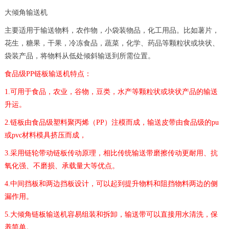
大倾角输送机
主要适用于输送物料，农作物，小
袋
装物品，化工用品。比如薯片，
花生，糖果，干果，冷冻食品，蔬菜，化学、药品等颗粒状或块状、
袋
装产品，将物料从低处倾斜输送到所需位置。
食品级
PP链板输送机特点：
1.可用于食品，农业，谷物，豆类，水产等颗粒状或块状产品的输送
升运。
2.
链板
由食品级塑料聚丙烯（
PP）
注模
而
成
，
输送
皮带
由食品级的
pu
或pvc材料
模
具挤压
而成，
3.采用链轮带动链板传动原理，相比传统输送带磨擦传动更耐用、抗
氧化强、不磨损、承载量大等优点。
4.中间挡板和两边挡板设计，可以起到提升物料和阻挡物料两边的侧
漏作用。
5.大倾角链板输送机容易组装和拆卸，输送带可以直接用水清洗，保
养简单。