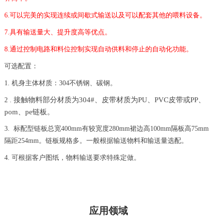
6.可以完美的实现连续或间歇式输送以及可以配套其他的喂料设备。
7.具有输送量大、提升度高等优点。
8.通过控制电路和料位控制实现自动供料和停止的自动化功能。
可选配置：
1. 机身
主体
材质：
304不锈钢、碳钢
。
接触物料部分材质为
304#
、
皮带材质为
PU
、
PVC
皮带
或
PP
、
2
.
pom
、
pe
链板
。
3.
标配型链板总宽
400mm有较宽度280mm裙边高100mm隔板高75mm
隔距254mm。链板规格多。一般根据输送物料和输送量选配。
4.
可
根据客户图纸，
物料输送要求
特殊定做。
应用领域